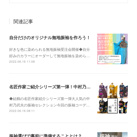
関連記事
自分だけのオリジナル無地振袖を作ろう！
好きな色に染められる無地振袖受注会開催◆自分
好みのカラーにオーダーして無地振袖を染めら…
2022.06.16 11:08
名匠作家ご紹介シリーズ第一弾！中村乃武夫氏について
◆結鶴の名匠作家紹介シリーズ第一弾大人気の中
村乃武夫の振袖セレクション今回の振袖コーデ…
2022.06.16 08:11
振袖選びで事前に準備することとは？