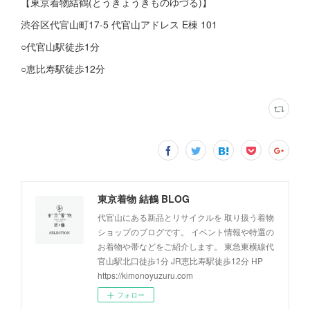
【東京着物結鶴(とうきょうきものゆづる)】
渋谷区代官山町17-5 代官山アドレス E棟 101
○代官山駅徒歩1分
○恵比寿駅徒歩12分
東京着物 結鶴 BLOG
代官山にある新品とリサイクルを 取り扱う着物
ショップのブログです。 イベント情報や特選の
お着物や帯などをご紹介します。 東急東横線代
官山駅北口徒歩1分 JR恵比寿駅徒歩12分 HP
https://kimonoyuzuru.com
フォロー