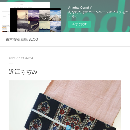
Ameba Owndで
あなただけのホームページやブログをつ
くろう
今すぐ試す
東京着物 結鶴 BLOG
2021.07.01 04:04
近江ちぢみ