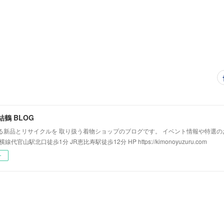
結鶴 BLOG
る新品とリサイクルを 取り扱う着物ショップのブログです。 イベント情報や特選
線代官山駅北口徒歩1分 JR恵比寿駅徒歩12分 HP https://kimonoyuzuru.com
ー