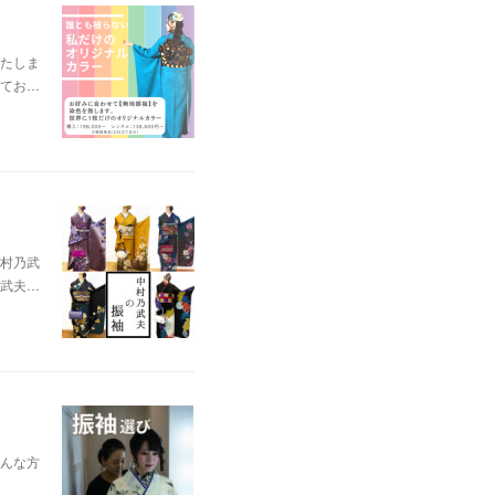
たしま
てお…
村乃武
武夫…
んな方