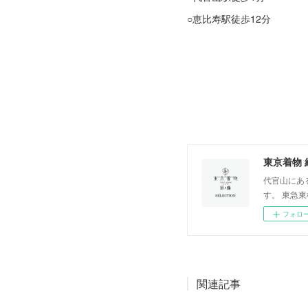
○恵比寿駅徒歩12分
東京着物 
代官山にあ
す。 東急東横
フォロ
関連記事