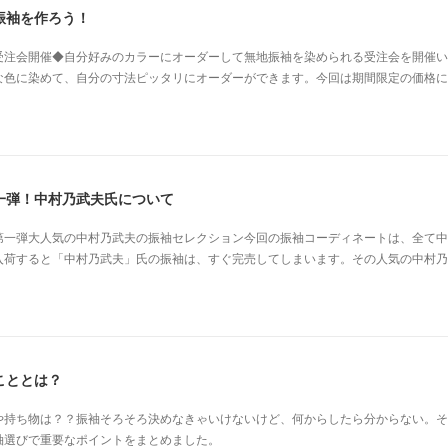
振袖を作ろう！
受注会開催◆自分好みのカラーにオーダーして無地振袖を染められる受注会を開催い
な色に染めて、自分の寸法ピッタリにオーダーができます。今回は期間限定の価格に
一弾！中村乃武夫氏について
第一弾大人気の中村乃武夫の振袖セレクション今回の振袖コーディネートは、全て中
入荷すると「中村乃武夫」氏の振袖は、すぐ完売してしまいます。その人気の中村乃
こととは？
や持ち物は？？振袖そろそろ決めなきゃいけないけど、何からしたら分からない。そ
袖選びで重要なポイントをまとめました。