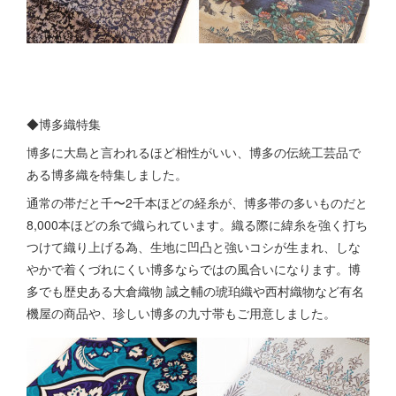
◆博多織特集
博多に大島と言われるほど相性がいい、博多の伝統工芸品で
ある博多織を特集しました。
通常の帯だと千〜2千本ほどの経糸が、博多帯の多いものだと
8,000本ほどの糸で織られています。織る際に緯糸を強く打ち
つけて織り上げる為、生地に凹凸と強いコシが生まれ、しな
やかで着くづれにくい博多ならではの風合いになります。博
多でも歴史ある大倉織物 誠之輔の琥珀織や西村織物など有名
機屋の商品や、珍しい博多の九寸帯もご用意しました。