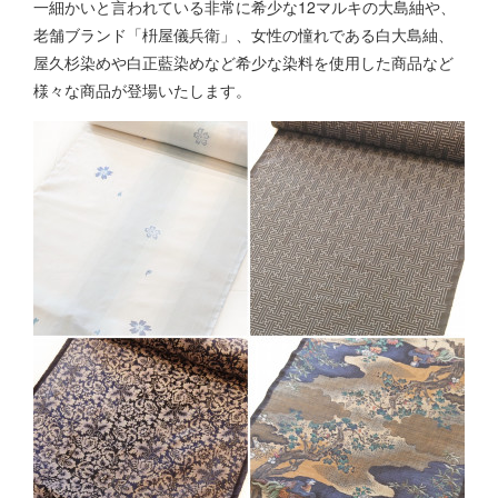
一細かいと言われている非常に希少な12マルキの大島紬や、
老舗ブランド「枡屋儀兵衛」、女性の憧れである白大島紬、
屋久杉染めや白正藍染めなど希少な染料を使用した商品など
様々な商品が登場いたします。