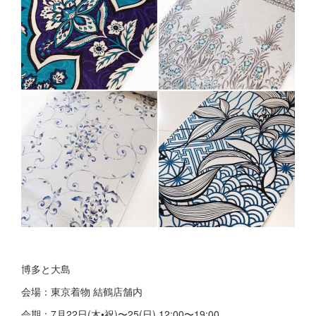
博多と大島
会場：東京着物 結鶴店舗内
会期：7月22日(木•祝)〜25(日) 12:00〜19:00